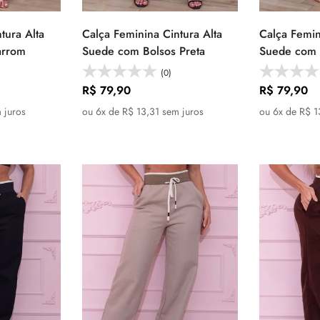
tura Alta
Calça Feminina Cintura Alta
Calça Femin
 as
Selecione as
Se
arrom
Suede com Bolsos Preta
Suede com 
s
opções
(0)
Preço
R$ 79,90
Preço
R$ 79,90
regular
regular
 juros
ou 6x de R$ 13,31 sem juros
ou 6x de R$ 1
Confirm your age
Are you 18 years old or older?