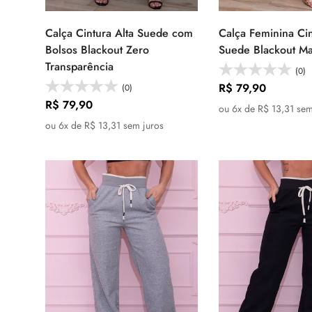
Calça Cintura Alta Suede com
Calça Feminina Cin
Selecione as
Selecione
Bolsos Blackout Zero
Suede Blackout M
opções
opçõe
Transparência
(0)
Preço
R$ 79,90
(0)
Preço
R$ 79,90
regular
ou 6x de R$ 13,31 sem
regular
ou 6x de R$ 13,31 sem juros