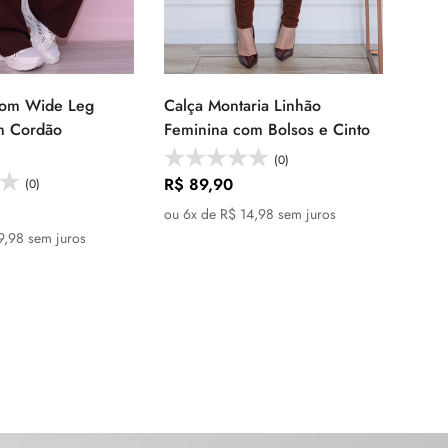
tom Wide Leg
Calça Montaria Linhão
lecione as
Selecione as
m Cordão
Feminina com Bolsos e Cinto
opções
opções
(0)
Preço
R$ 89,90
(0)
regular
ou 6x de R$ 14,98 sem juros
9,98 sem juros