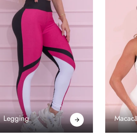
Legging
Macac