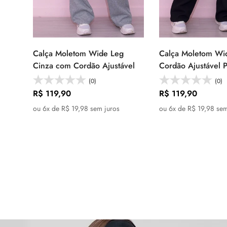
Calça Moletom Wide Leg
Calça Moletom Wi
Selecione as
Selecione
Cinza com Cordão Ajustável
Cordão Ajustável P
opções
opçõe
(0)
(0)
Preço
R$ 119,90
Preço
R$ 119,90
regular
regular
ou 6x de R$ 19,98 sem juros
ou 6x de R$ 19,98 sem