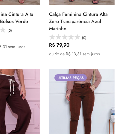
ina Cintura Alta
Calça Feminina Cintura Alta
lecione as
Selecione as
Bolsos Verde
Zero Transparência Azul
opções
opções
Marinho
(0)
(0)
Preço
R$ 79,90
3,31 sem juros
regular
ou 6x de R$ 13,31 sem juros
ÚLTIMAS PEÇAS