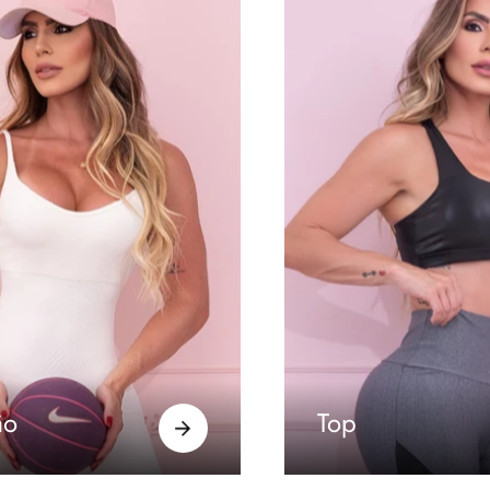
ão
Top