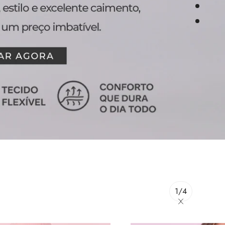
1
/
4