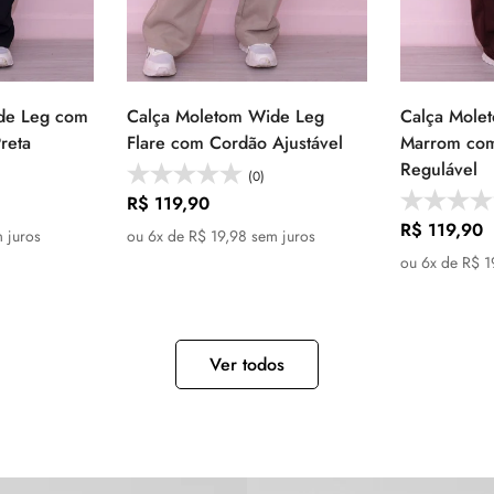
No, I'm not
Yes, I am
de Leg com
Calça Moletom Wide Leg
Calça Mole
 as
Selecione as
Se
reta
Flare com Cordão Ajustável
Marrom co
s
opções
Regulável
(0)
Preço
R$ 119,90
regular
Preço
R$ 119,90
 juros
ou 6x de R$ 19,98 sem juros
regular
ou 6x de R$ 1
Ver todos